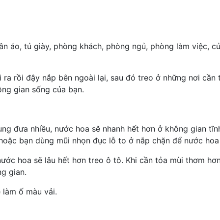
uần áo, tủ giày, phòng khách, phòng ngủ, phòng làm việc, c
ai ra rồi đậy nắp bên ngoài lại, sau đó treo ở những nơi c
hông gian sống của bạn.
ung đưa nhiều, nước hoa sẽ nhanh hết hơn ở không gian tĩnh
, hoặc bạn dùng mũi nhọn đục lỗ to ở nắp chặn để nước hoa
nước hoa sẽ lâu hết hơn treo ô tô. Khi cần tỏa mùi thơm h
g gian.
 làm ố màu vải.